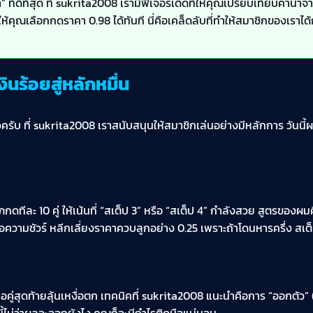
 ที่ดีที่สุด ที่ sukrita2008 เรามีฟีเจอร์เด็ดที่ให้คุณเปรียบเทียบค่าน้ำ
้คุณเลือกกดราคา 0.98 ได้ทันที นี่คือเคล็ดลับที่ทำให้สมาชิกของเราได
งินร้อยสู่หลักหมื่น
วครับ ที่ sukrita2008 เราสนับสนุนให้สมาชิกเล่นอย่างมีหลักการ วันนี้ผ
ภกดทีละ 10 คู่ ให้เน้นที่ “สเต็ป 3” หรือ “สเต็ป 4” กำลังสวย สูตรของผมค
อความชัวร์ หลีกเลี่ยงราคาควบลูกอย่าง 0.25 เพราะถ้าโดนหารครึ่ง สเต็
เหลือคู่สุดท้ายลุ้นเหงื่อตก เทคนิคที่ sukrita2008 แนะนำคือการ “ออกตัว”
นี้ไม่ว่าผลจะออกยังไง คุณก็จะมีกำไรติดมือแน่นอน