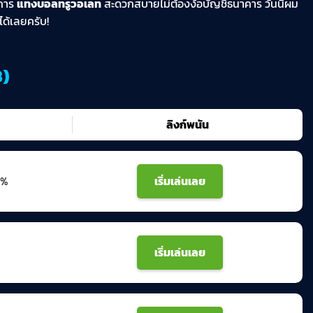
บการ
แทงบอลทรูวอเลท
สะดวกสบายไม่ต้องง้อบัญชีธนาคาร วันนี้ผม
ด้เลยครับ!
8)
ลิงก์พนัน
0%
เริ่มเล่นเลย
เริ่มเล่นเลย