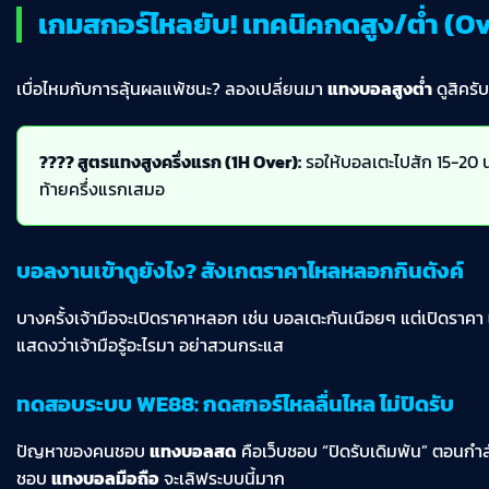
เกมสกอร์ไหลยับ! เทคนิคกดสูง/ต่ำ (Ov
เบื่อไหมกับการลุ้นผลแพ้ชนะ? ลองเปลี่ยนมา
แทงบอลสูงต่ำ
ดูสิครั
???? สูตรแทงสูงครึ่งแรก (1H Over):
รอให้บอลเตะไปสัก 15-20 นา
ท้ายครึ่งแรกเสมอ
บอลงานเข้าดูยังไง? สังเกตราคาไหลหลอกกินตังค์
บางครั้งเจ้ามือจะเปิดราคาหลอก เช่น บอลเตะกันเนือยๆ แต่เปิดราคา
แสดงว่าเจ้ามือรู้อะไรมา อย่าสวนกระแส
ทดสอบระบบ WE88: กดสกอร์ไหลลื่นไหล ไม่ปิดรับ
ปัญหาของคนชอบ
แทงบอลสด
คือเว็บชอบ “ปิดรับเดิมพัน” ตอนกำล
ชอบ
แทงบอลมือถือ
จะเลิฟระบบนี้มาก