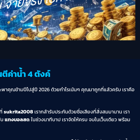
ีค่าน้ำ 4 ตังค์
จะพาคุณข้ามปีไปสู่ปี 2026 ด้วยกำไรเน้นๆ คุณมาถูกที่แล้วครับ เราคือ
ที่
sukrita2008
เรากล้ารับประกันด้วยชื่อเสียงที่สั่งสมมานาน เรา
กับ
แทงบอลสด
ในช่วงนาทีบาป เราจัดให้ครบ จบในเว็บเดียว พร้อม