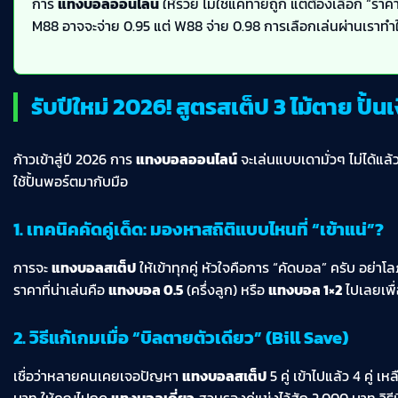
การ
แทงบอลออนไลน์
ให้รวย ไม่ใช่แค่ทายถูก แต่ต้องเลือก “ราคา”
M88 อาจจะจ่าย 0.95 แต่ W88 จ่าย 0.98 การเลือกเล่นผ่านเราทำให
รับปีใหม่ 2026! สูตรสเต็ป 3 ไม้ตาย ปั้นเ
ก้าวเข้าสู่ปี 2026 การ
แทงบอลออนไลน์
จะเล่นแบบเดามั่วๆ ไม่ได้แล้
ใช้ปั้นพอร์ตมากับมือ
1. เทคนิคคัดคู่เด็ด: มองหาสถิติแบบไหนที่ “เข้าแน่”?
การจะ
แทงบอลสเต็ป
ให้เข้าทุกคู่ หัวใจคือการ “คัดบอล” ครับ อย่าโล
ราคาที่น่าเล่นคือ
แทงบอล 0.5
(ครึ่งลูก) หรือ
แทงบอล 1×2
ไปเลยเพื่
2. วิธีแก้เกมเมื่อ “บิลตายตัวเดียว” (Bill Save)
เชื่อว่าหลายคนเคยเจอปัญหา
แทงบอลสเต็ป
5 คู่ เข้าไปแล้ว 4 คู่ 
บาท ให้คุณไปกด
แทงบอลเดี่ยว
สวนรองคู่แข่งไว้สัก 2,000 บาท วิธี