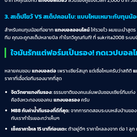
3. สเต็ปไขว้ VS สเต็ปคอมโบ: แบบไหนเหมาะกับทุนน้
สำหรับคนทุนน้อยที่อยาก
แทงบอลออนไลน์
ให้รวยไว ผมแนะนำสูตร “ส
ทีม คุณจะถูกสเต็ปหลายบิล กำไรทวีคูณทันที! ที่ sukrita2008 ระบ
ใจมันรักแต่ฟอร์มเป็นรอง! กดเวปบอล
หลายคนชอบ
แทงบอลต่อ
เพราะเชียร์สนุก แต่เชื่อไหมครับว่าสถิติ
แ
ราคาที่เอื้อต่อทีมรองมากที่สุด
จิตวิทยาแทงทีมรอง:
ธรรมชาติของคนเล่นพนันชอบเชียร์ทีมเก่ง ทำใ
คือจังหวะทองของคน
แทงบอลรอง
ครับ
M88 กับค่าน้ำทีมรองที่ดีที่สุด:
จากการทดสอบระบบหลังบ้านของ sukr
กับเรากำไรเยอะกว่าเห็นๆ
เช็คราคาไหล 15 นาทีก่อนเตะ:
ถ้าอยู่ดีๆ ราคาไหลลงจาก ต่อ 1 ลูก 