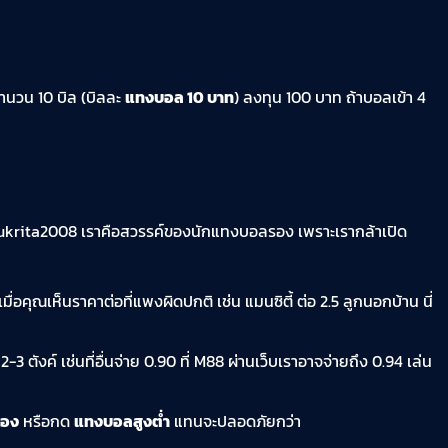
จำนวน 10 บิล (บิลละ
แทงบอล 10 บาท
) ลงทุน 100 บาท ถ้าบอลเข้า 4
ี่ sukrita2008 เราคือสวรรค์ของนักแทงบอลรอง เพราะเรากล้าเปิด
่อคุณเห็นราคาต่อที่แพงผิดปกติ เช่น แมนซิตี้ ต่อ 2.5 ลูกนอกบ้าน นี่
ค์ เช่นที่อื่นจ่าย 0.90 ที่ M88 ผ่านเว็บเราอาจจ่ายถึง 0.94 เล่น
อง
หรือกด
แทงบอลสูงต่ำ
แทนจะปลอดภัยกว่า