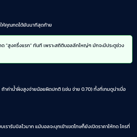
 ให้คุณกดได้ยันนาทีสุดท้าย
ด “สูงครึ่งแรก” ทันที เพราะสถิติบอลลีกใหญ่ๆ มักจะมีประตูช่วง
าค่าน้ำฝั่งสูงจ่ายน้อยผิดปกติ (เช่น จ่าย 0.70) ทั้งที่เกมดูน่าเบื่อ
บเรารับบิลไวมาก แม้บอลจะบุกเข้าเขตโทษก็ยังเปิดราคาให้กด ใครที่