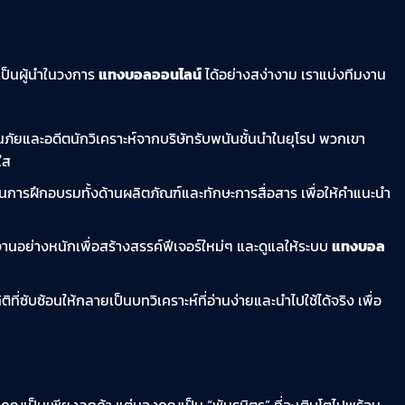
าเป็นผู้นำในวงการ
แทงบอลออนไลน์
ได้อย่างสง่างาม เราแบ่งทีมงาน
ัยและอดีตนักวิเคราะห์จากบริษัทรับพนันชั้นนำในยุโรป พวกเขา
ใส
นการฝึกอบรมทั้งด้านผลิตภัณฑ์และทักษะการสื่อสาร เพื่อให้คำแนะนำ
งานอย่างหนักเพื่อสร้างสรรค์ฟีเจอร์ใหม่ๆ และดูแลให้ระบบ
แทงบอล
ิที่ซับซ้อนให้กลายเป็นบทวิเคราะห์ที่อ่านง่ายและนำไปใช้ได้จริง เพื่อ