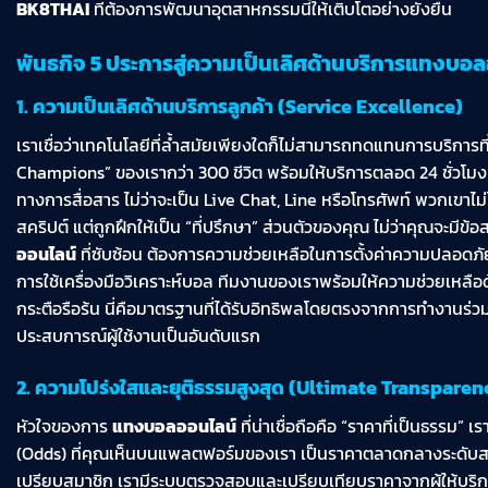
BK8THAI
ที่ต้องการพัฒนาอุตสาหกรรมนี้ให้เติบโตอย่างยั่งยืน
พันธกิจ 5 ประการสู่ความเป็นเลิศด้านบริการแทงบอ
1. ความเป็นเลิศด้านบริการลูกค้า (Service Excellence)
เราเชื่อว่าเทคโนโลยีที่ล้ำสมัยเพียงใดก็ไม่สามารถทดแทนการบริการท
Champions” ของเรากว่า 300 ชีวิต พร้อมให้บริการตลอด 24 ชั่วโมง 7
ทางการสื่อสาร ไม่ว่าจะเป็น Live Chat, Line หรือโทรศัพท์ พวกเขา
สคริปต์ แต่ถูกฝึกให้เป็น “ที่ปรึกษา” ส่วนตัวของคุณ ไม่ว่าคุณจะมีข้
ออนไลน์
ที่ซับซ้อน ต้องการความช่วยเหลือในการตั้งค่าความปลอดภ
การใช้เครื่องมือวิเคราะห์บอล ทีมงานของเราพร้อมให้ความช่วยเหล
กระตือรือร้น นี่คือมาตรฐานที่ได้รับอิทธิพลโดยตรงจากการทำงานร่ว
ประสบการณ์ผู้ใช้งานเป็นอันดับแรก
2. ความโปร่งใสและยุติธรรมสูงสุด (Ultimate Transparen
หัวใจของการ
แทงบอลออนไลน์
ที่น่าเชื่อถือคือ “ราคาที่เป็นธรรม” 
(Odds) ที่คุณเห็นบนแพลตฟอร์มของเรา เป็นราคาตลาดกลางระดับสากล
เปรียบสมาชิก เรามีระบบตรวจสอบและเปรียบเทียบราคาจากผู้ให้บริการ