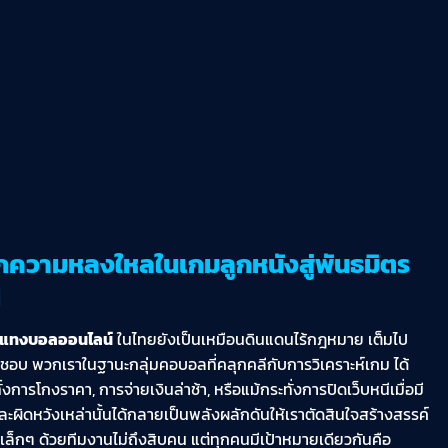
กความหลงใหลในเกมลูกหนังสู่พันธมิตร
I
แทงบอลออนไลน์
ในไทยยังเป็นเหมือนดินแดนไร้กฎหมาย เต็มไป
ิดชอบ พวกเราในฐานะกลุ่มคอบอลที่คลุกคลีกับการวิเคราะห์เกม ได้
งการโกงราคา, การจ่ายเงินล่าช้า, หรือแม้กระทั่งการปิดเว็บหนีเมื่อมี
ะผิดหวังเหล่านั้นได้กลายเป็นพลังผลักดันให้เราตัดสินใจสร้างสรรค์
ฟิศเล็กๆ ด้วยทีมงานไม่ถึงสิบคน แต่ทุกคนมีเป้าหมายเดียวกันคือ