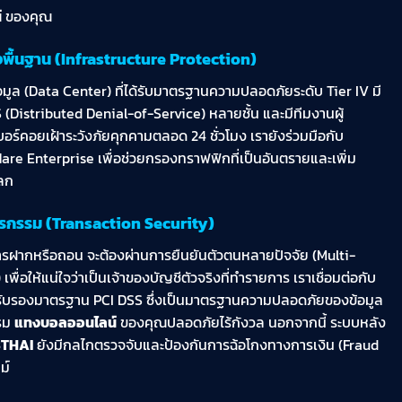
์
ของคุณ
้างพื้นฐาน (Infrastructure Protection)
์ข้อมูล (Data Center) ที่ได้รับมาตรฐานความปลอดภัยระดับ Tier IV มี
Distributed Denial-of-Service) หลายชั้น และมีทีมงานผู้
ร์คอยเฝ้าระวังภัยคุกคามตลอด 24 ชั่วโมง เรายังร่วมมือกับ
are Enterprise เพื่อช่วยกรองทราฟฟิกที่เป็นอันตรายและเพิ่ม
โลก
ธุรกรรม (Transaction Security)
นการฝากหรือถอน จะต้องผ่านการยืนยันตัวตนหลายปัจจัย (Multi-
ื่อให้แน่ใจว่าเป็นเจ้าของบัญชีตัวจริงที่ทำรายการ เราเชื่อมต่อกับ
รรับรองมาตรฐาน PCI DSS ซึ่งเป็นมาตรฐานความปลอดภัยของข้อมูล
รรม
แทงบอลออนไลน์
ของคุณปลอดภัยไร้กังวล นอกจากนี้ ระบบหลัง
THAI
ยังมีกลไกตรวจจับและป้องกันการฉ้อโกงทางการเงิน (Fraud
ม์