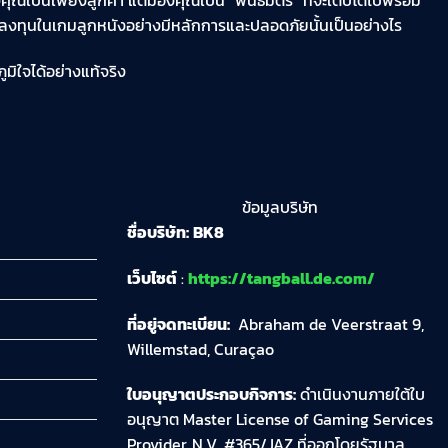
้มองคุณเป็นเพียงลูกค้า แต่มองคุณเป็น “พันธมิตร” ที่จะเติบโตไปพร้อม
งทุนในเกมลูกหนังอย่างมีหลักการและปลอดภัยนั้นเป็นอย่างไร
ูมิใจได้อย่างแท้จริง
ข้อมูลบริษัท
ชื่อบริษัท:
BK8
เว็บไซต์
:
https://tangball.de.com/
ที่อยู่จดทะเบียน:
Abraham de Veerstraat 9,
Willemstad, Curaçao
ใบอนุญาตประกอบกิจการ:
ดำเนินงานภายใต้ใบ
อนุญาต Master License of Gaming Services
Provider, N.V. #365/JAZ ที่ออกโดยรัฐบาล