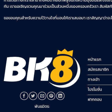
การเดินทางที่เราเล่ามาทั้งหมด คือบทพิสูจน์ถึงความมุ่งมั่นและจร
กัน เราขอเชิญชวนคุณมาร่วมเป็นส่วนหนึ่งของครอบครัวเรา สัมผัสกั
ขอขอบคุณสำหรับความไว้วางใจที่มอบให้เราเสมอมา เราสัญญาว่าจะไม
หน้าแรก
สมัครสมาชิก
ทางเข้า
โปรโมชั่น
ฝากถอน
พันธมิตร: