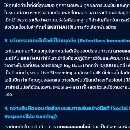
ให้คุณได้ค่าน้ำที่ดีที่สุดเสมอ ทุกการเดิมพัน ทุกผลการแข่งขัน และทุ
ในระบบที่สามารถตรวจสอบย้อนหลังได้ตลอดเวลา เราเปิดเผยข้อมูลทุ
เปิดไว้ เพราะเราเชื่อว่าความโปร่งใสคือรากฐานที่สำคัญที่สุดในการส
ยังเป็นเงื่อนไขสำคัญที่
BK8THAI
ใช้ในการคัดเลือกพันธมิตร
3. นวัตกรรมเทคโนโลยีที่ไม่หยุดนิ่ง (Relentless Innovati
เราไม่เคยหยุดที่จะลงทุนในเทคโนโลยีเพื่อมอบประสบการณ์
แทงบอล
เนอร์กับ
BK8THAI
ทำให้เราเข้าถึงห้องปฏิบัติการวิจัยและพัฒนา (
วิเคราะห์บอลที่ประมวลผลข้อมูล Big Data มากกว่า 10,000 แมตช์ 
เป็นที่แม่นยำ, ระบบ Live Streaming คมชัดระดับ 4K ที่ใช้เทคโนโล
โอลิมปิก ทำให้คุณดูบอลสดและวางเดิมพันได้ในหน้าจอเดียวโดยไม่ม
มาสำหรับมือถือโดยเฉพาะ (Mobile-First) ที่โหลดเร็วและใช้งานง่ายแม
แรง
4. ความรับผิดชอบต่อสังคมและการเล่นอย่างมีสติ (Social
Responsible Gaming)
เรายืนหยัดในจุดยืนที่ว่า การ
แทงบอลออนไลน์
ต้องเป็นกิจกรรมเพื่