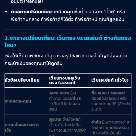
อนุมัติ (Manual)
ตัวอย่างเปรียบเทียบ:
เหมือนคุณซื้อตั๋วบอลจาก “ตั๋วผี” หรือ
พ่อค้าคนกลาง ถ้าพ่อค้าดีก็ได้ตั๋ว ถ้าพ่อค้าหนี คุณก็สูญเงิน
2. ตารางเปรียบเทียบ: เว็บตรง vs เอเย่นต์ ต่างกันตรง
ไหน?
เพื่อให้เห็นภาพชัดเจนที่สุด เราสรุปข้อแตกต่างสำคัญที่ส่งผลต่อ
กระเป๋าเงินของคุณมาให้ดูครับ
เว็บแทงบอลเว็บ
หัวข้อเปรียบเทียบ
เว็บเอเย่นต์ (ทั่วไป)
ตรง (ของแท้)
Auto 100%
(AI
กึ่ง Auto / Manual
ทำงาน) เงินเข้าใน 3-
ต้องแจ้งแอดมิน หรือ
ระบบฝาก-ถอน
10 วินาที ไม่ต้องส่ง
รอคนกดอนุมัติ (ช้ากว่า
สลิป
5 นาที)
สูงมาก
จ่ายได้หลัก
จำกัด
มีเพดานการจ่าย
ความมั่นคงทางการ
ล้าน-สิบล้านต่อบิล
ถ้าลูกค้าถูกเยอะพร้อม
เงิน
เพราะเงินมาจากบริษัท
กัน อาจปิดเว็บหนี
แม่